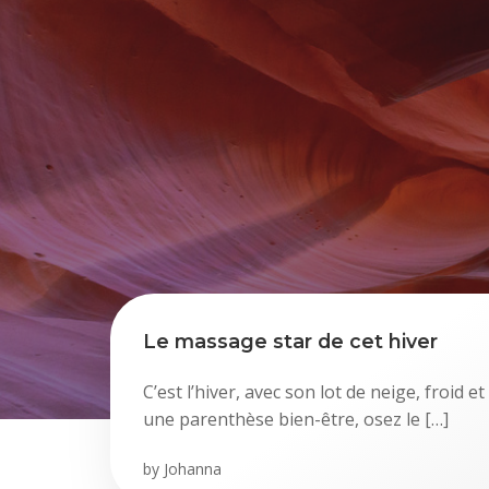
Le massage star de cet hiver
C’est l’hiver, avec son lot de neige, froid 
une parenthèse bien-être, osez le […]
by
Johanna